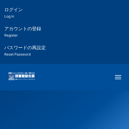
メ
イ
ログイン
匿
ン
Log in
コ
名
ン
アカウントの登録
ユ
テ
Register
ン
ー
ツ
パスワードの再設定
に
Reset Password
ザ
移
動
ー
Togg
用
メ
ニ
ュ
ー