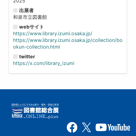
2025
出展者
和泉市立図書館
webサイト
https://www.library.izumi.osaka.jp/
https://www.library.izumi.osaka.jp/collection/bo
okun-collection.html
twitter
https://x.com/library_izumi