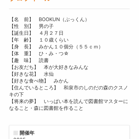
【名 前】 BOOKUN（ぶっくん）
【性 別】 男の子
【誕生日】 ４月２７日
【年 齢】 １０歳くらい
【身 長】 みかん１０個分（５５ｃｍ）
【体 重】 ひ・み・つ☆
【趣 味】 読書
【お友だち】 本が大好きなみんな
【好きな花】 水仙
【好きな食べ物】 みかん
【住んでいるところ】 和泉市のしのだの森のクスノ
キの下
【将来の夢】 いっぱい本を読んで図書館マスターに
なること・森に図書館を作ること
開催年