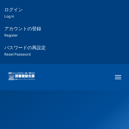
メ
イ
ログイン
匿
ン
Log in
コ
名
ン
アカウントの登録
ユ
テ
Register
ン
ー
ツ
パスワードの再設定
に
Reset Password
ザ
移
動
ー
Togg
用
メ
ニ
ュ
ー