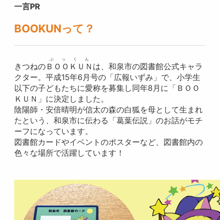
一言PR
BOOKUNって？
ぶっくん
きつねの
ＢＯＯＫＵＮ
は、和泉市の図書館公式キャラ
クター。平成15年6月号の「広報いずみ」で、小学生
以下の子どもたちに愛称を募集し同年8月に「ＢＯＯ
ＫＵＮ」に決定しました。
陰陽師・安倍晴明が信太の森の白狐を母として生まれ
たという、和泉市に伝わる「葛葉伝説」のお話がモチ
ーフになっています。
図書館カードやイベントのポスターなど、図書館内の
色々な場所で活躍しています！