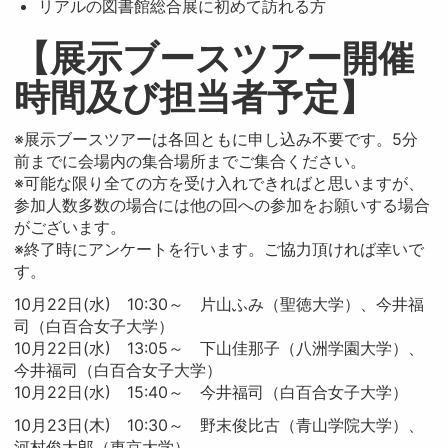
リアルの図書館総合展に初めて訪れる方
【展示ブースツアー開催
時間及び担当者予定】
※展示ブースツアーは各回ともに申し込み不要です。5分
前までに会場内の集合場所までご集合ください。
※可能な限り全ての方を受け入れできればと思いますが、
参加人数多数の場合には他の回への参加をお願いする場合
がございます。
※終了時にアンケートを行います。ご協力頂ければ幸いで
す。
10月22日(水) 10:30～ 片山ふみ（聖徳大学）、今井福
司（白百合女子大学）
10月22日(水) 13:05～ 下山佳那子（八洲学園大学）、
今井福司（白百合女子大学）
10月22日(水) 15:40～ 今井福司（白百合女子大学）
10月23日(木) 10:30～ 野末俊比古（青山学院大学）、
河村俊太郎（東京大学）