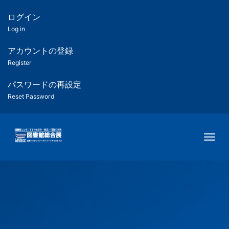
メ
イ
ログイン
匿
ン
Log in
コ
名
ン
アカウントの登録
ユ
テ
Register
ン
ー
ツ
パスワードの再設定
に
Reset Password
ザ
移
動
ー
Togg
用
メ
ニ
ュ
ー