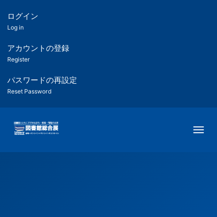
メ
イ
ログイン
匿
ン
Log in
コ
名
ン
アカウントの登録
ユ
テ
Register
ン
ー
ツ
パスワードの再設定
に
Reset Password
ザ
移
動
ー
Togg
用
メ
ニ
ュ
ー