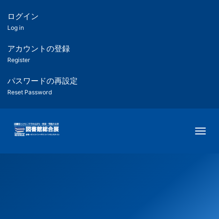
メ
イ
ログイン
匿
ン
Log in
コ
名
ン
アカウントの登録
ユ
テ
Register
ン
ー
ツ
パスワードの再設定
に
Reset Password
ザ
移
動
ー
Togg
用
メ
ニ
ュ
ー