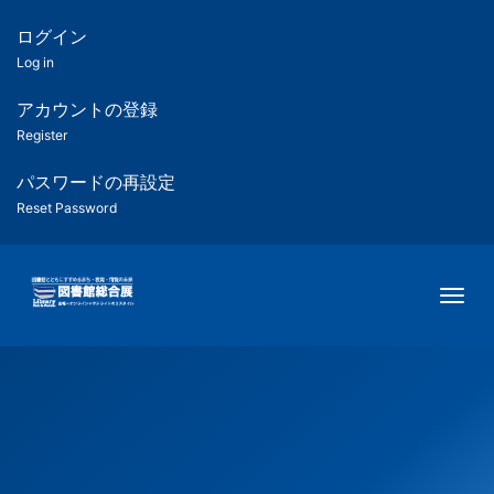
メ
イ
ログイン
匿
ン
Log in
コ
名
ン
アカウントの登録
ユ
テ
Register
ン
ー
ツ
パスワードの再設定
に
Reset Password
ザ
移
動
ー
Togg
用
メ
ニ
ュ
ー