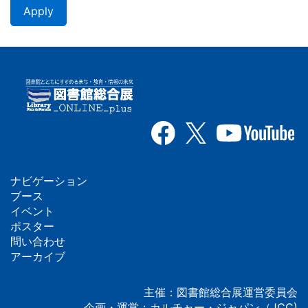
Apply
ナビゲーション
フ
ブース
イベント
ッ
ポスター
問い合わせ
タ
アーカイブ
ー
主催：図書館総合展運営委員会
企画・運営：カルチャー・ジャパン（JCC)