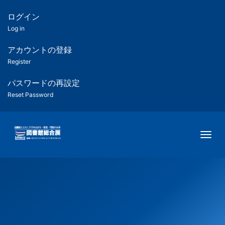
メ
イ
ログイン
匿
ン
Log in
コ
名
ン
アカウントの登録
ユ
テ
Register
ン
ー
ツ
パスワードの再設定
に
Reset Password
ザ
移
動
ー
Togg
用
メ
ニ
ュ
ー