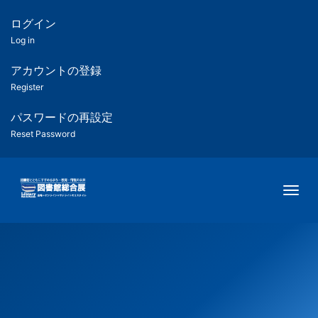
メ
イ
ログイン
匿
ン
Log in
コ
名
ン
アカウントの登録
ユ
テ
Register
ン
ー
ツ
パスワードの再設定
に
Reset Password
ザ
移
動
ー
Togg
用
メ
ニ
ュ
ー