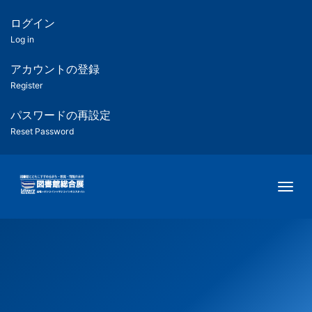
メ
イ
ログイン
匿
ン
Log in
コ
名
ン
アカウントの登録
ユ
テ
Register
ン
ー
ツ
パスワードの再設定
に
Reset Password
ザ
移
動
ー
Togg
用
メ
ニ
ュ
ー