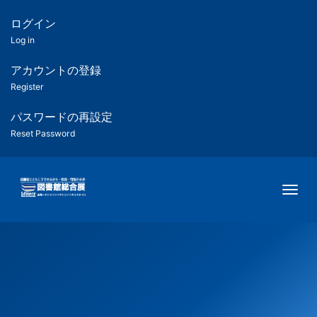
メ
イ
ログイン
匿
ン
Log in
コ
名
ン
アカウントの登録
ユ
テ
Register
ン
ー
ツ
パスワードの再設定
に
Reset Password
ザ
移
動
ー
Togg
用
メ
ニ
ュ
ー