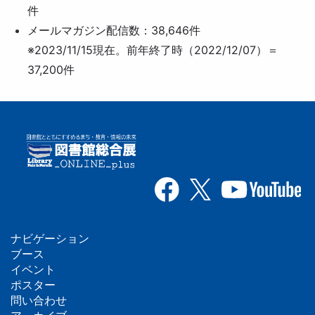
件
メールマガジン配信数：38,646件
※2023/11/15現在。前年終了時（2022/12/07）＝
37,200件
ナビゲーション
フ
ブース
イベント
ッ
ポスター
問い合わせ
タ