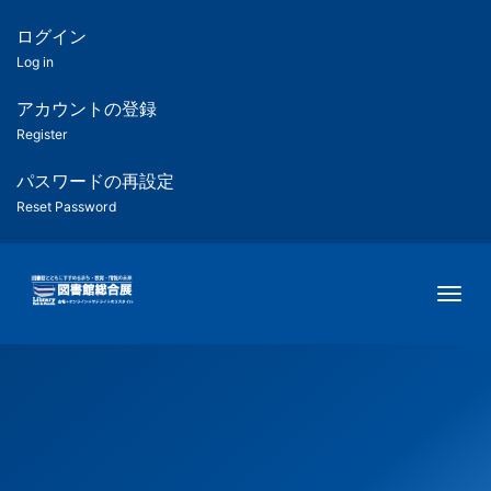
メ
イ
ログイン
匿
ン
Log in
コ
名
ン
アカウントの登録
ユ
テ
Register
ン
ー
ツ
パスワードの再設定
に
Reset Password
ザ
移
動
ー
Togg
用
メ
ニ
ュ
ー