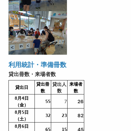
利用統計・準備冊数
貸出冊数・来場者数
貸出人
貸出冊
来場者
貸出日
数
数
数
8月4日
7
26
55
（金）
8月5日
82
32
23
（土）
8月6日
45
65
15