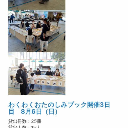
わくわく
おたのしみブック開催3日
目 8月6日（日）
貸出冊数：25冊
貸出人数：15人