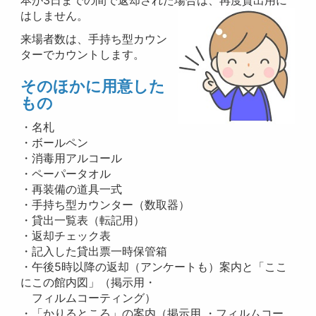
本が3日までの間で返却された場合は、再度貸出用に
はしません。
来場者数は、
手持ち型カウン
ターでカウントします。
そのほかに用意した
もの
・名札
・ボールペン
・消毒用アルコール
・ペーパータオル
・再装備の道具一式
・
手持ち型カウンター（数取器）
・貸出一覧表（転記用）
・返却チェック表
・記入した貸出票一時保管箱
・午後5時以降の返却（アンケートも）案内と「ここ
にこの館内図」（掲示用・
フィルムコーティング）
・「かりるところ」の案内（掲示用 ・フィルムコー