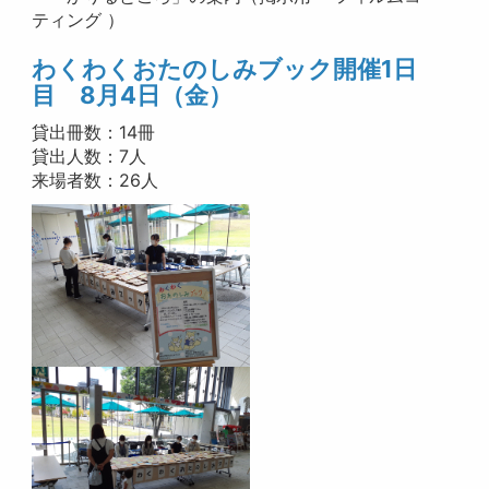
ティング ）
わくわく
おたのしみブック開催1日
目 8月4
日（金）
貸出冊数：14冊
貸出人数：7人
来場者数：26人