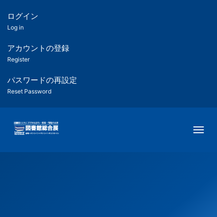
メ
イ
ログイン
匿
ン
Log in
コ
名
ン
アカウントの登録
ユ
テ
Register
ン
ー
ツ
パスワードの再設定
に
Reset Password
ザ
移
動
ー
Togg
用
メ
ニ
ュ
ー