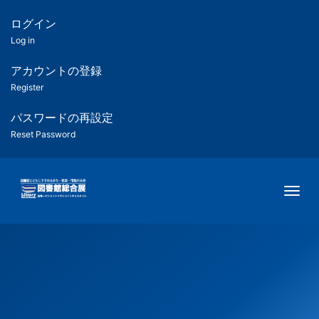
メ
イ
ログイン
匿
ン
Log in
コ
名
ン
アカウントの登録
ユ
テ
Register
ン
ー
ツ
パスワードの再設定
に
Reset Password
ザ
移
動
ー
Togg
用
メ
ニ
ュ
ー