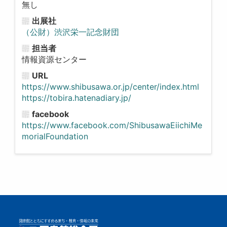
無し
出展社
（公財）渋沢栄一記念財団
担当者
情報資源センター
URL
https://www.shibusawa.or.jp/center/index.html
https://tobira.hatenadiary.jp/
facebook
https://www.facebook.com/ShibusawaEiichiMe
morialFoundation