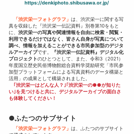
https://denkiphoto.shibusawa.or.jp/
「渋沢栄一フォトグラフ」
は、渋沢栄一に関する写
真を収録した『渋沢栄一伝記資料』別巻第10をもと
に、
渋沢栄一の写真や関連情報を自由に検索・閲覧・
利用できるだけではなく、皆さん自身が写真について
調べ、情報を加えることができる市民参加型のデジタ
ルアーカイブ
です。
『渋沢栄一伝記資料』デジタル化
プロジェクト
のひとつとして、また、令和3（2021）
年度国立歴史民俗博物館総合資料学奨励研究「市民参
加型プラットフォームによる写真資料のデータ構築と
活用」の成果として構築されました。
｢渋沢栄一はどんな人？｣｢渋沢栄一の●●が知りた
い｣を見つけると共に、デジタルアーカイブの面白さ
も体験してください！
●ふたつのサブサイト
「渋沢栄一フォトグラフ」
は、ふたつのサブサイト