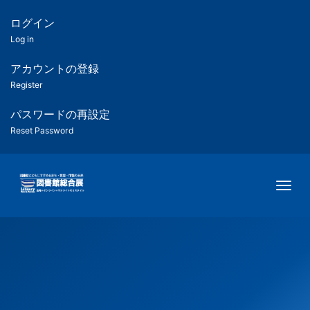
メ
イ
ログイン
匿
ン
Log in
コ
名
ン
アカウントの登録
ユ
テ
Register
ン
ー
ツ
パスワードの再設定
に
Reset Password
ザ
移
動
ー
Togg
用
メ
ニ
ュ
ー