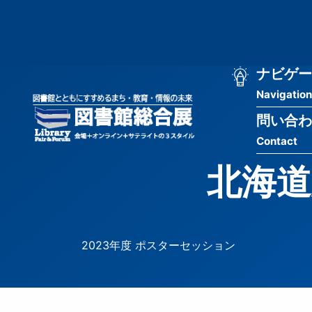
メ
匿
イ
ン
名
コ
ン
メ
ナビゲー
ユ
テ
Navigation
イ
ン
ー
ツ
問い合わ
ン
ザ
に
Contact
移
ナ
ー
動
北海道
ビ
用
ゲ
メ
ー
ニ
2023年度 ポスターセッション
シ
ュ
ョ
ー