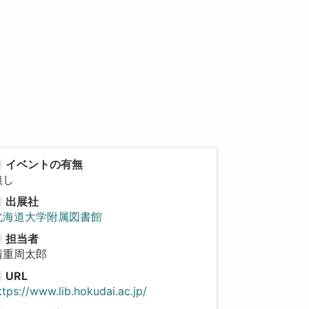
イベントの有無
無し
出展社
北海道大学附属図書館
担当者
清重周太郎
URL
ttps://www.lib.hokudai.ac.jp/