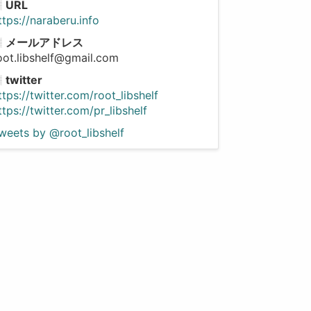
URL
ttps://naraberu.info
メールアドレス
oot.libshelf@gmail.com
twitter
ttps://twitter.com/root_libshelf
ttps://twitter.com/pr_libshelf
weets by @root_libshelf