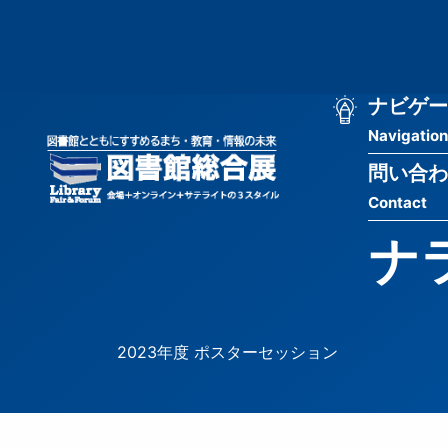
メ
匿
イ
ン
名
コ
ン
メ
ナビゲー
ユ
テ
Navigation
イ
ン
ー
ツ
問い合わ
ン
ザ
に
Contact
移
ナ
ー
動
ナ
ビ
用
ゲ
メ
ー
ニ
2023年度 ポスターセッション
シ
ュ
ョ
ー