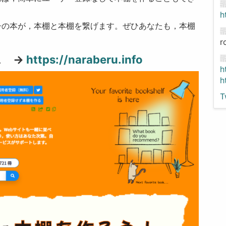
h
の本が，本棚と本棚を繋げます。ぜひあなたも，本棚
r
ス →
https://naraberu.info
h
h
T