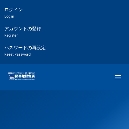
メ
イ
ログイン
匿
ン
Log in
コ
名
ン
アカウントの登録
ユ
テ
Register
ン
ー
ツ
パスワードの再設定
に
Reset Password
ザ
移
動
ー
Togg
用
メ
ニ
ュ
ー