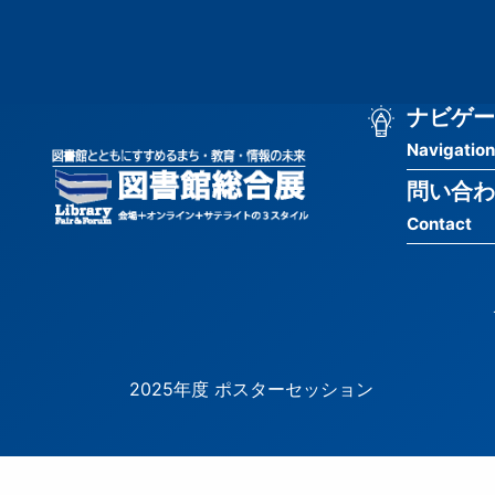
メ
匿
イ
ン
名
コ
ン
メ
ナビゲー
ユ
テ
Navigation
イ
ン
ー
ツ
問い合わ
ン
ザ
に
Contact
移
ナ
ー
動
ビ
用
ゲ
メ
ー
ニ
2025年度 ポスターセッション
シ
ュ
ョ
ー