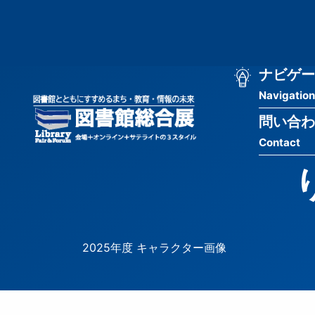
メ
匿
イ
ン
名
コ
ン
メ
ナビゲー
ユ
テ
Navigation
イ
ン
ー
ツ
問い合わ
ン
ザ
に
Contact
移
ナ
ー
動
ビ
用
ゲ
メ
ー
ニ
2025年度 キャラクター画像
シ
ュ
ョ
ー