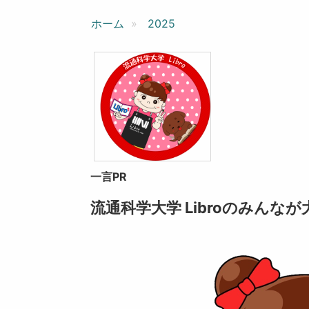
ン
ホーム
2025
一言PR
流通科学大学 Libroのみん