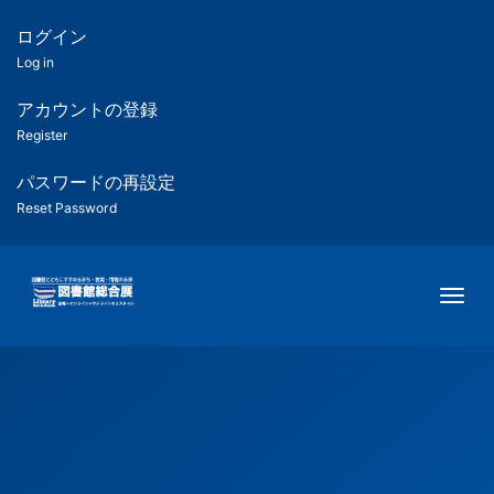
メ
イ
ログイン
匿
ン
Log in
コ
名
ン
アカウントの登録
ユ
テ
Register
ン
ー
ツ
パスワードの再設定
に
Reset Password
ザ
移
動
ー
Togg
用
メ
ニ
ュ
ー