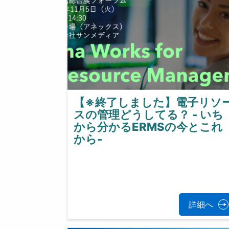
【※終了しました】電子リソ
スの管理どうしてる？ - いち
から分かるERMSの今とこれ
から-
詳細へ