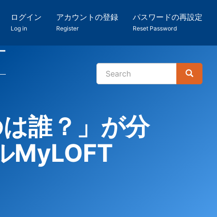
ログイン
アカウントの登録
パスワードの再設定
Log in
Register
Reset Password
ー
Search
Search
検
索
のは誰？」が分
MyLOFT