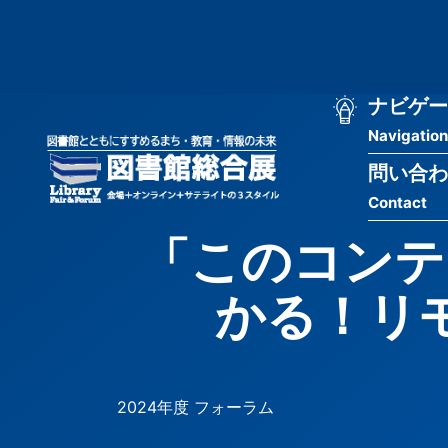
メ
匿
イ
ン
名
コ
ン
メ
ナビゲー
ユ
テ
Navigation
イ
ン
ー
ツ
問い合わ
ン
ザ
に
Contact
移
ナ
ー
動
「このコンテ
ビ
用
かる！リモ
ゲ
メ
ー
ニ
シ
ュ
2024年度 フォーラム
ョ
ー