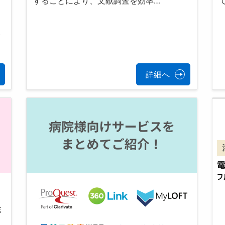
することにより、文献調査を効率…
の
そ
が
詳細へ