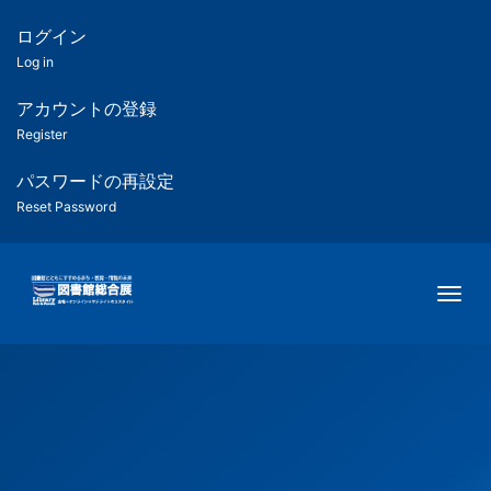
メ
イ
ログイン
匿
ン
Log in
コ
名
ン
アカウントの登録
ユ
テ
Register
ン
ー
ツ
パスワードの再設定
に
Reset Password
ザ
移
動
ー
Togg
用
メ
ニ
ュ
ー