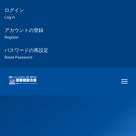
メ
イ
ログイン
匿
ン
Log in
コ
名
ン
アカウントの登録
ユ
テ
Register
ン
ー
ツ
パスワードの再設定
に
Reset Password
ザ
移
動
ー
Togg
用
メ
ニ
ュ
ー