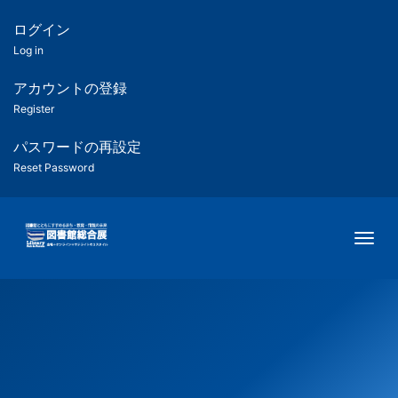
メ
イ
ログイン
匿
ン
Log in
コ
名
ン
アカウントの登録
ユ
テ
Register
ン
ー
ツ
パスワードの再設定
に
Reset Password
ザ
移
動
ー
Togg
用
メ
ニ
ュ
ー