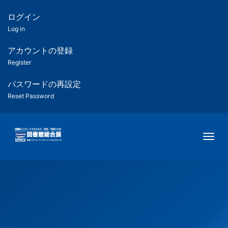
メ
イ
ログイン
匿
ン
Log in
コ
名
ン
アカウントの登録
ユ
テ
Register
ン
ー
ツ
パスワードの再設定
に
Reset Password
ザ
移
動
ー
Togg
用
メ
ニ
ュ
ー