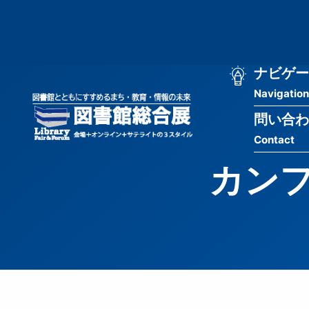
メ
匿
イ
ン
名
コ
ン
メ
ナビゲー
ユ
テ
Navigation
イ
ン
ー
ツ
問い合わ
ン
ザ
に
Contact
移
ナ
ー
動
カンフ
ビ
用
ゲ
メ
ー
ニ
シ
ュ
ョ
ー