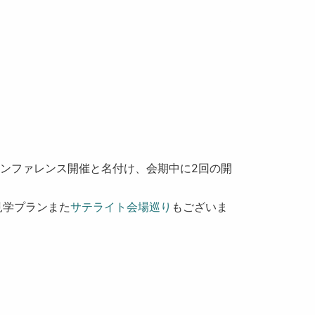
カンファレンス開催と名付け、会期中に2回の開
見学プランまた
サテライト会場巡り
もございま