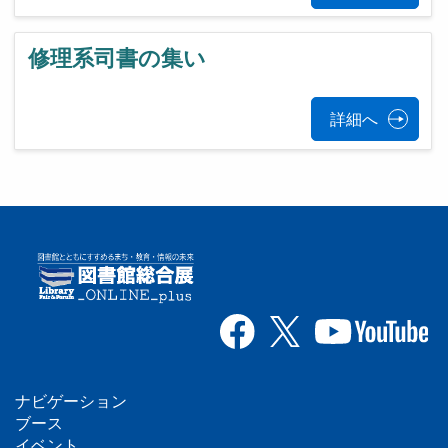
修理系司書の集い
詳細へ
ナビゲーション
フ
ブース
イベント