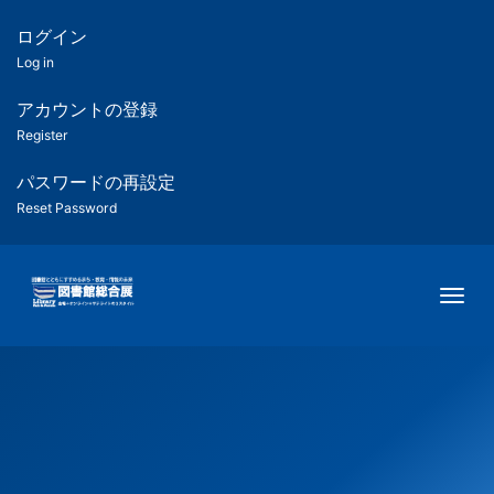
メ
イ
ログイン
匿
ン
Log in
コ
名
ン
アカウントの登録
ユ
テ
Register
ン
ー
ツ
パスワードの再設定
に
Reset Password
ザ
移
動
ー
Togg
用
メ
ニ
ュ
ー