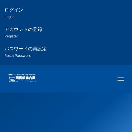
メ
イ
ログイン
匿
ン
Log in
コ
名
ン
アカウントの登録
ユ
テ
Register
ン
ー
ツ
パスワードの再設定
に
Reset Password
ザ
移
動
ー
Togg
用
メ
ニ
ュ
ー