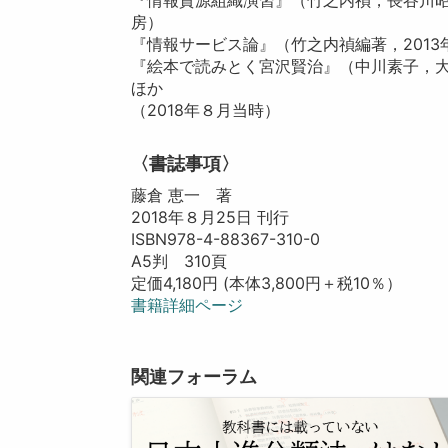
房）
『情報サービス論』（竹之内禎編著，2013
『絵本で読みとく宮沢賢治』（中川素子，大
ほか
（2018年８月当時）
〈書誌事項〉
藤倉 恵一 著
2018年８月25日 刊行
ISBN978-4-88367-310-0
A5判 310頁
定価4,180円 (本体3,800円＋税10％）
書籍詳細ページ
関連フォーラム