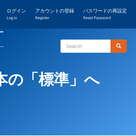
ログイン
アカウントの登録
パスワードの再設定
Log in
Register
Reset Password
ー
Search
Search
検
索
本の「標準」へ