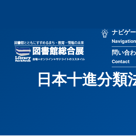
メ
匿
イ
ン
名
コ
ン
メ
ナビゲー
ユ
テ
Navigation
イ
ン
ー
ツ
問い合わ
ン
ザ
に
Contact
移
ナ
ー
動
日本十進分類
ビ
用
ゲ
メ
ー
ニ
シ
ュ
ョ
ー