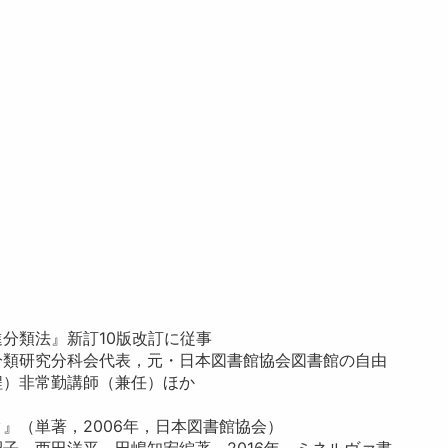
分類法』新訂10版改訂に従事
分類研究分科会代表，元・日本図書館協会図書館の自由
程）非常勤講師（兼任）ほか
』（単著，2006年，日本図書館協会）
子，西田洋平，田嶋知宏編著，2016年，ミネルヴァ書