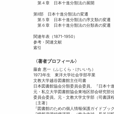
第４章 日本十進分類法の展開
第Ⅱ部 日本十進分類法の変遷
第５章 日本十進分類法の序文類の変遷
第６章 日本十進分類法の分類表の変遷
関連年表（1871-1950）
参考・関連文献
索引
〈著者プロフィール〉
藤倉 恵一（ふじくら・けいいち）
1973年生 東洋大学社会学部卒業
文教大学越谷図書館主任司書
日本図書館協会分類委員会委員。『日本十進
元・私立大学図書館協会東地区部会研究部
委員会委員。元・文教大学文学部（司書課
［主著］
『図書館のための個人情報保護ガイドブック
『情報資源組織演習』（竹之内禎，長谷川昭