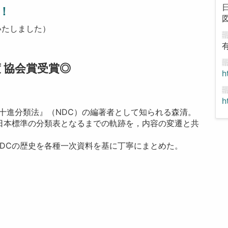
！
いたしました）
度 協会賞受賞◎
h
h
十進分類法』（NDC）の編著者として知られる森清。
日本標準の分類表となるまでの軌跡を，内容の変遷と共
DCの歴史を各種一次資料を基に丁寧にまとめた。