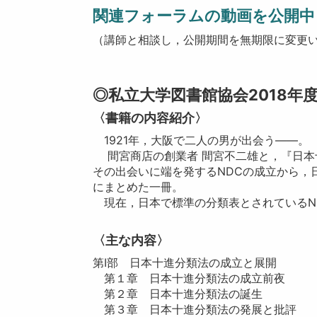
関連フォーラムの動画を公開中
（講師と相談し，公開期間を無期限に変更
◎私立大学図書館協会2018年
〈書籍の内容紹介〉
1921年，大阪で二人の男が出会う――。
間宮商店の創業者 間宮不二雄と，『日本
その出会いに端を発するNDCの成立から，
にまとめた一冊。
現在，日本で標準の分類表とされているN
〈主な内容〉
第Ⅰ部 日本十進分類法の成立と展開
第１章 日本十進分類法の成立前夜
第２章 日本十進分類法の誕生
第３章 日本十進分類法の発展と批評