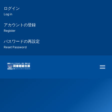
メ
イ
ログイン
匿
ン
Log in
コ
名
ン
アカウントの登録
ユ
テ
Register
ン
ー
ツ
パスワードの再設定
に
Reset Password
ザ
移
動
ー
Togg
用
メ
ニ
ュ
ー