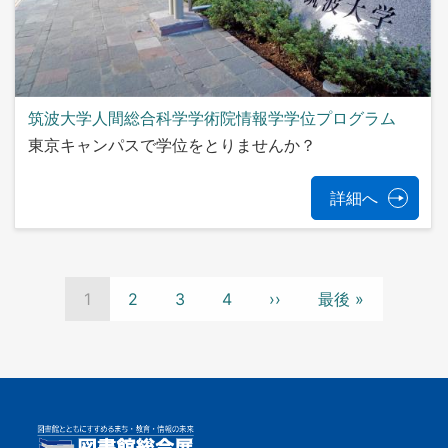
筑波大学人間総合科学学術院情報学学位プログラム
東京キャンパスで学位をとりませんか？
詳細へ
ペ
ー
カ
1
Page
2
Page
3
Page
4
次
››
最
最後 »
ジ
レ
ペ
終
送
ン
ー
ペ
り
ト
ジ
ー
ペ
ジ
ー
ジ