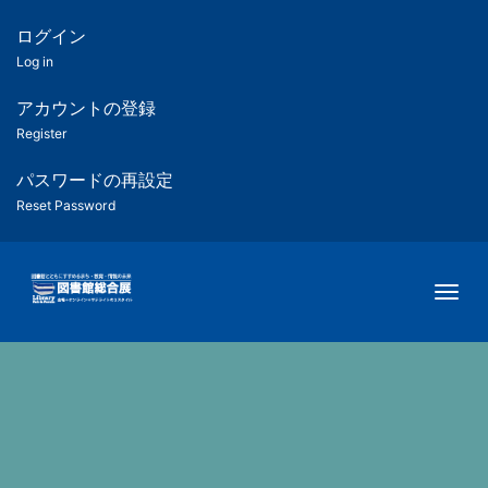
メ
イ
ログイン
匿
ン
Log in
コ
名
ン
アカウントの登録
ユ
テ
Register
ン
ー
ツ
パスワードの再設定
に
Reset Password
ザ
移
動
ー
Togg
用
メ
ニ
ュ
ー