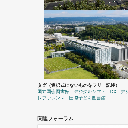
タグ（選択式にないものをフリー記述）
国立国会図書館
デジタルシフト
DX
デ
レファレンス
国際子ども図書館
関連フォーラム