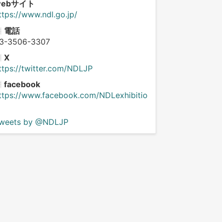
webサイト
ttps://www.ndl.go.jp/
電話
3-3506-3307
X
ttps://twitter.com/NDLJP
facebook
ttps://www.facebook.com/NDLexhibitio
weets by @NDLJP