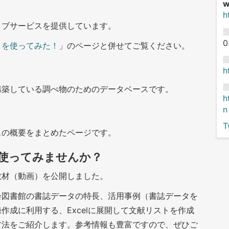
h
イブサービスを提供しています。
0
トを使ってみた！
」のページと併せてご覧ください。
ス
h
構築している調べ物のためのデータベースです。
h
n
T
スの概要をまとめたページです。
使ってみませんか？
教材（動画）を公開しました。
会図書館の書誌データの特長、活用事例（書誌データを
作成に利用する、Excelに展開して文献リストを作成
方法をご紹介します。参考情報も豊富ですので、ぜひご