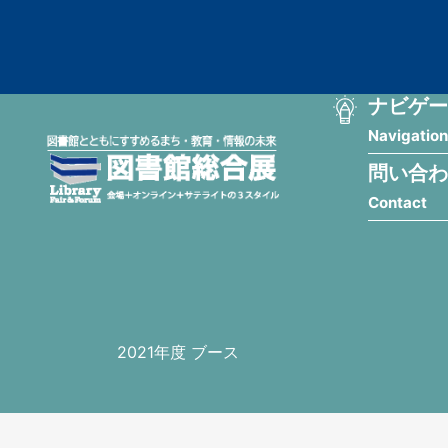
メ
匿
イ
ン
名
コ
ン
メ
ナビゲー
ユ
テ
Navigation
イ
ン
ー
ツ
問い合わ
ン
ザ
に
Contact
移
ナ
ー
動
ビ
用
ゲ
メ
ー
ニ
2021年度 ブース
シ
ュ
ョ
ー