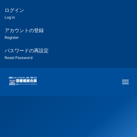
メ
イ
ログイン
匿
ン
Log in
コ
名
ン
アカウントの登録
ユ
テ
Register
ン
ー
ツ
パスワードの再設定
に
Reset Password
ザ
移
動
ー
Togg
用
メ
ニ
ュ
ー