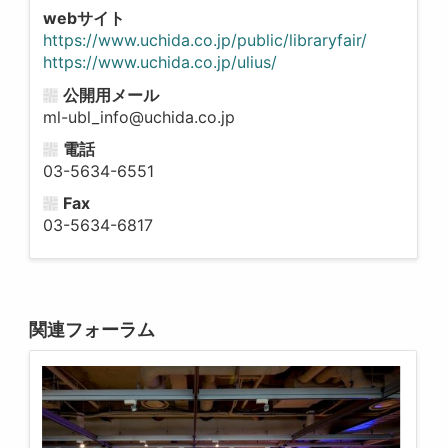
webサイト
https://www.uchida.co.jp/public/libraryfair/
https://www.uchida.co.jp/ulius/
公開用メール
ml-ubl_info@uchida.co.jp
電話
03-5634-6551
Fax
03-5634-6817
関連フォーラム