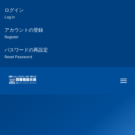
メ
イ
ログイン
匿
ン
Log in
コ
名
ン
アカウントの登録
ユ
テ
Register
ン
ー
ツ
パスワードの再設定
に
Reset Password
ザ
移
動
ー
Togg
用
メ
ニ
ュ
ー