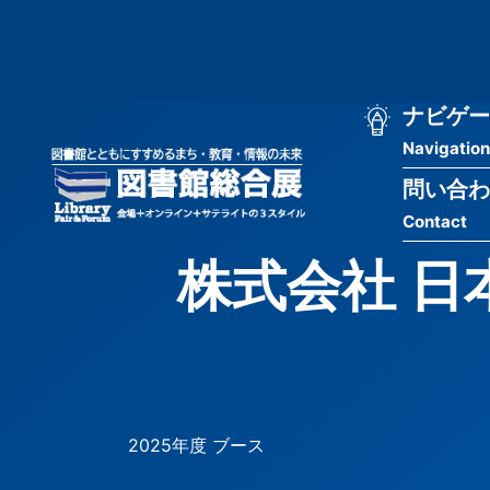
メ
匿
イ
ン
名
コ
ン
メ
ナビゲー
ユ
テ
Navigation
イ
ン
ー
ツ
問い合わ
ン
ザ
に
Contact
移
ナ
ー
動
株式会社 
ビ
用
ゲ
メ
ー
ニ
シ
ュ
2025年度 ブース
ョ
ー