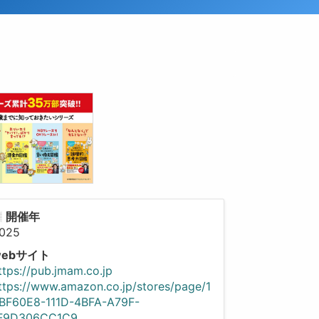
開催年
025
webサイト
ttps://pub.jmam.co.jp
ttps://www.amazon.co.jp/stores/page/1
BF60E8-111D-4BFA-A79F-
F9D306CC1C9