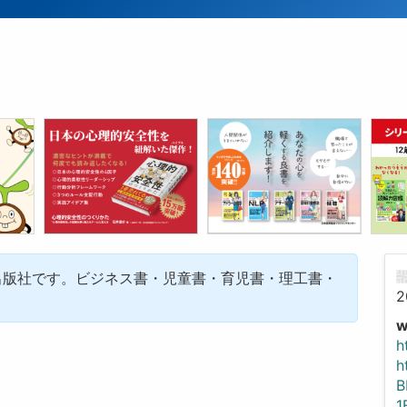
出版社です。ビジネス書・児童書・育児書・理工書・
2
h
h
B
1