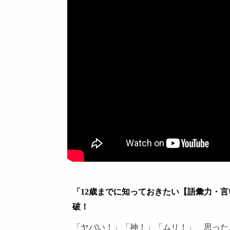
「
12
歳までに知っておきたい
【
語彙力・言
破！
「ヤバい！」「神！」「ムリ！」 思った