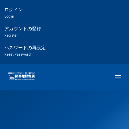
メ
イ
ログイン
匿
ン
Log in
コ
名
ン
アカウントの登録
ユ
テ
Register
ン
ー
ツ
パスワードの再設定
に
Reset Password
ザ
移
動
ー
Togg
用
メ
ニ
ュ
ー