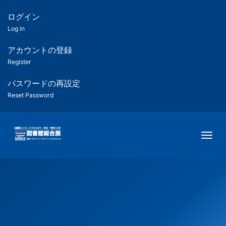
メ
イ
ログイン
匿
ン
Log in
コ
名
ン
アカウントの登録
ユ
テ
Register
ン
ー
ツ
パスワードの再設定
に
Reset Password
ザ
移
動
ー
Togg
用
メ
ニ
ュ
ー