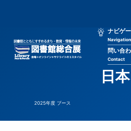
メ
匿
イ
ン
名
コ
ン
メ
ナビゲー
ユ
テ
Navigation
イ
ン
ー
ツ
問い合わ
ン
ザ
に
Contact
移
ナ
ー
動
日本
ビ
用
ゲ
メ
ー
ニ
2025年度 ブース
シ
ュ
ョ
ー