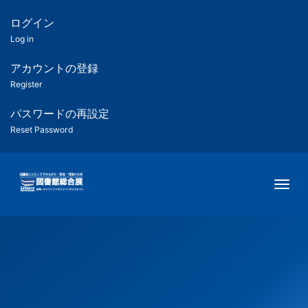
メ
イ
ログイン
匿
ン
Log in
コ
名
ン
アカウントの登録
ユ
テ
Register
ン
ー
ツ
パスワードの再設定
に
Reset Password
ザ
移
動
ー
Togg
用
メ
ニ
ュ
ー