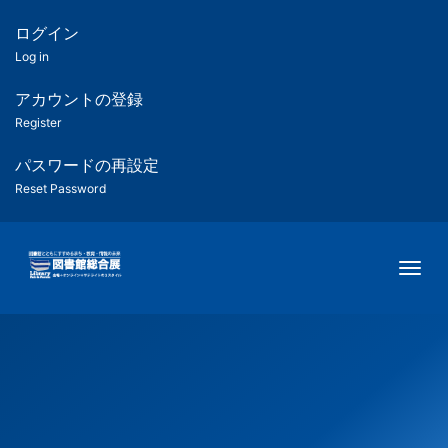
メ
イ
ログイン
匿
ン
Log in
コ
名
ン
アカウントの登録
ユ
テ
Register
ン
ー
ツ
パスワードの再設定
に
Reset Password
ザ
移
動
ー
Togg
用
メ
ニ
ュ
ー