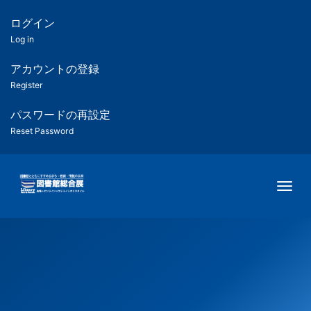
メ
イ
ログイン
匿
ン
Log in
コ
名
ン
アカウントの登録
ユ
テ
Register
ン
ー
ツ
パスワードの再設定
に
Reset Password
ザ
移
動
ー
Togg
用
メ
ニ
ュ
ー