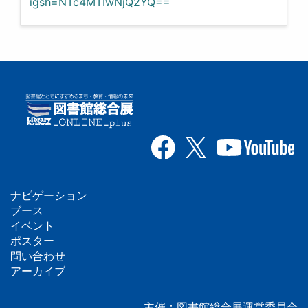
igsh=NTc4MTIwNjQ2YQ==
ナビゲーション
フ
ブース
イベント
ッ
ポスター
問い合わせ
タ
アーカイブ
ー
主催：図書館総合展運営委員会