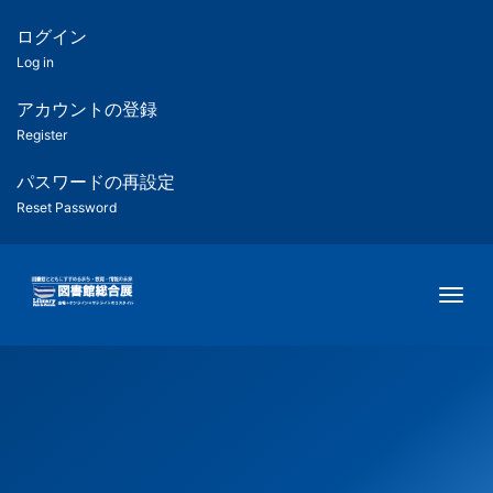
メ
イ
ログイン
匿
ン
Log in
コ
名
ン
アカウントの登録
ユ
テ
Register
ン
ー
ツ
パスワードの再設定
に
Reset Password
ザ
移
動
ー
Togg
用
メ
ニ
ュ
ー