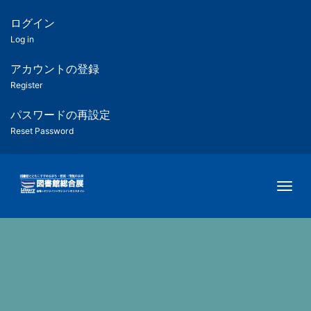
メ
イ
ログイン
匿
ン
Log in
コ
名
ン
アカウントの登録
ユ
テ
Register
ン
ー
ツ
パスワードの再設定
に
Reset Password
ザ
移
動
ー
Togg
用
メ
ニ
ュ
ー