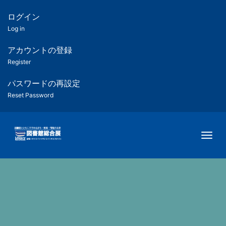
メ
イ
ログイン
匿
ン
Log in
コ
名
ン
アカウントの登録
ユ
テ
Register
ン
ー
ツ
パスワードの再設定
に
Reset Password
ザ
移
動
ー
Togg
用
メ
ニ
ュ
ー