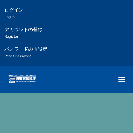
メ
イ
ログイン
匿
ン
Log in
コ
名
ン
アカウントの登録
ユ
テ
Register
ン
ー
ツ
パスワードの再設定
に
Reset Password
ザ
移
動
ー
Togg
用
メ
ニ
ュ
ー