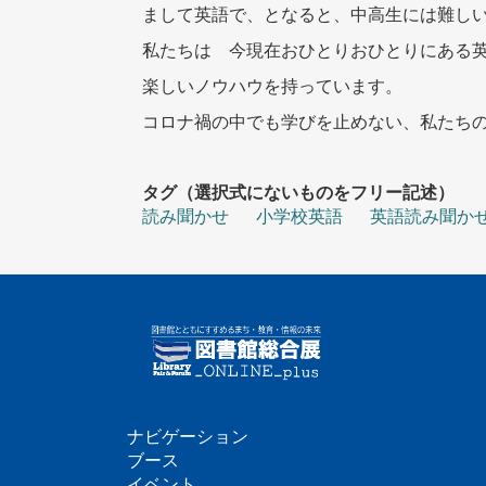
まして英語で、となると、中高生には難し
私たちは 今現在おひとりおひとりにある
楽しいノウハウを持っています。
コロナ禍の中でも学びを止めない、私たち
タグ（選択式にないものをフリー記述）
読み聞かせ
小学校英語
英語読み聞か
ナビゲーション
フ
ブース
イベント