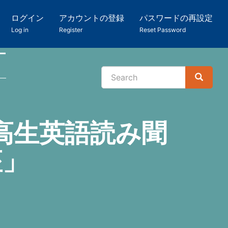
ログイン
アカウントの登録
パスワードの再設定
Log in
Register
Reset Password
ー
Search
Search
検
索
高生英語読み聞
座」