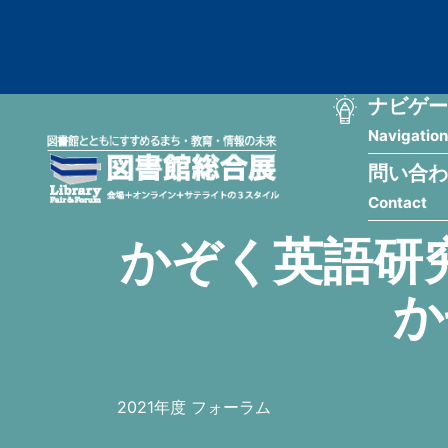
メ
匿
イ
ン
名
コ
ン
メ
ナビゲー
ユ
テ
Navigation
イ
ン
ー
ツ
問い合わ
ン
ザ
に
Contact
移
ナ
ー
動
かぞく英語研
ビ
用
ゲ
か
メ
ー
ニ
シ
ュ
2021年度 フォーラム
ョ
ー