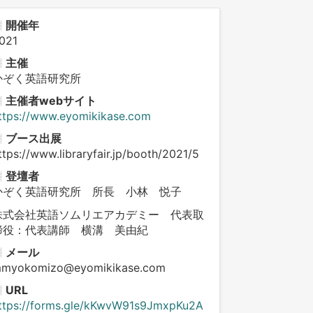
開催年
021
主催
かぞく英語研究所
主催者webサイト
ttps://www.eyomikikase.com
ブース出展
ttps://www.libraryfair.jp/booth/2021/5
登壇者
かぞく英語研究所 所長 小林 悦子
株式会社英語ソムリエアカデミー 代表取
締役：代表講師 横溝 美由紀
メール
myokomizo@eyomikikase.com
URL
ttps://forms.gle/kKwvW91s9JmxpKu2A