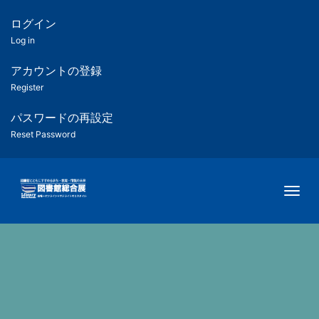
メ
イ
ログイン
匿
ン
Log in
コ
名
ン
アカウントの登録
ユ
テ
Register
ン
ー
ツ
パスワードの再設定
に
Reset Password
ザ
移
動
ー
Togg
用
メ
ニ
ュ
ー