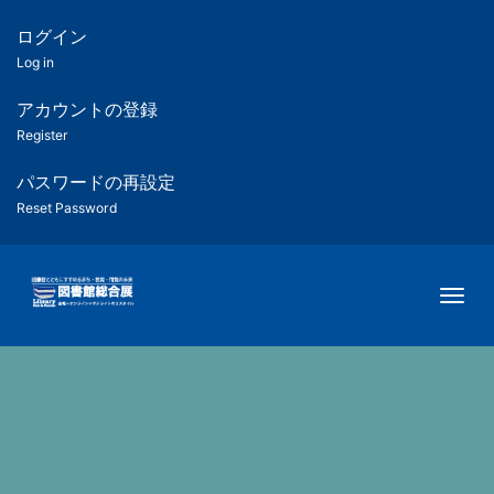
メ
イ
ログイン
匿
ン
Log in
コ
名
ン
アカウントの登録
ユ
テ
Register
ン
ー
ツ
パスワードの再設定
に
Reset Password
ザ
移
動
ー
Togg
用
メ
ニ
ュ
ー