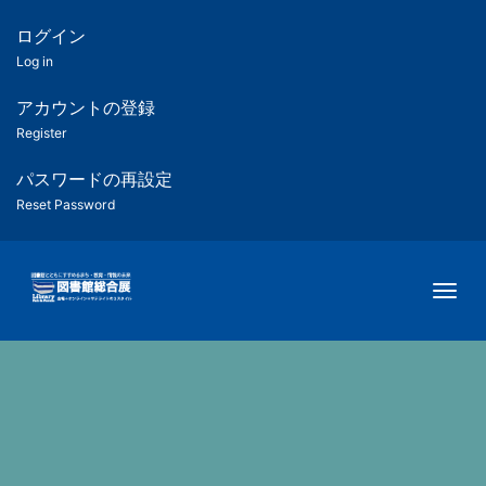
メ
イ
ログイン
匿
ン
Log in
コ
名
ン
アカウントの登録
ユ
テ
Register
ン
ー
ツ
パスワードの再設定
に
Reset Password
ザ
移
動
ー
Togg
用
メ
ニ
ュ
ー