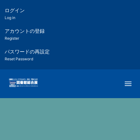
メ
イ
ログイン
匿
ン
Log in
コ
名
ン
アカウントの登録
ユ
テ
Register
ン
ー
ツ
パスワードの再設定
に
Reset Password
ザ
移
動
ー
Togg
用
メ
ニ
ュ
ー